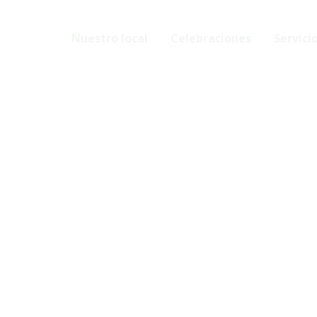
Nuestro local
Celebraciones
Servici
ica de privacid